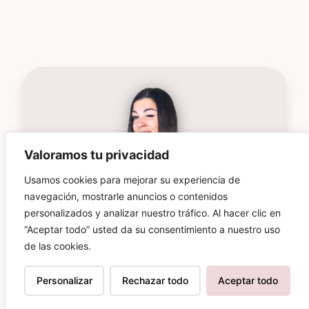
Valoramos tu privacidad
Usamos cookies para mejorar su experiencia de
navegación, mostrarle anuncios o contenidos
personalizados y analizar nuestro tráfico. Al hacer clic en
“Aceptar todo” usted da su consentimiento a nuestro uso
de las cookies.
Suscríbete para estar al día de
las novedades
Personalizar
Rechazar todo
Aceptar todo
Más de
70.000 personas
ya son parte de
esta comunidad