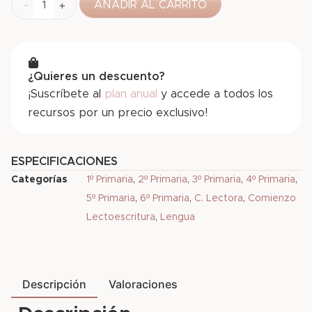
-
+
AÑADIR AL CARRITO
¿Quieres un descuento?
¡Suscríbete al
plan anual
y accede a todos los
recursos por un precio exclusivo!
ESPECIFICACIONES
Categorías
1º Primaria
,
2º Primaria
,
3º Primaria
,
4º Primaria
,
5º Primaria
,
6º Primaria
,
C. Lectora
,
Comienzo
Lectoescritura
,
Lengua
Descripción
Valoraciones