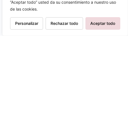
“Aceptar todo” usted da su consentimiento a nuestro uso
Suscríbete para estar al día de
de las cookies.
las novedades
Más de
70.000 personas
ya son parte de
Personalizar
Rechazar todo
Aceptar todo
esta comunidad
¿Te apuntas?
SUSCRIBIRME
Al pinchar en suscribirme, aceptas nuestra
política de privacidad y la recepción de
nuestros correos electrónicos.