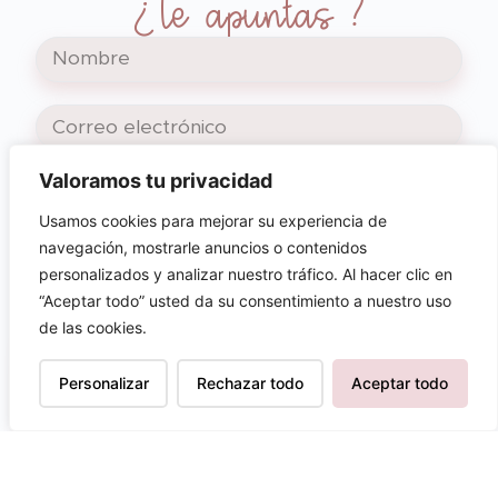
¿Te apuntas?
Valoramos tu privacidad
SUSCRIBIRME
Usamos cookies para mejorar su experiencia de
navegación, mostrarle anuncios o contenidos
Al pinchar en suscribirme, aceptas nuestra
personalizados y analizar nuestro tráfico. Al hacer clic en
política de privacidad y la recepción de
nuestros correos electrónicos.
“Aceptar todo” usted da su consentimiento a nuestro uso
de las cookies.
Personalizar
Rechazar todo
Aceptar todo
AVISO LEGAL
TÉRMINOS Y CONDICIONES