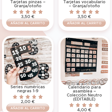
Tarjetas pinzas –
Tarjetas vocabulario
Granja/otoño
– Granja/otoño
3,50
€
3,50
€
AÑADIR AL CARRITO
AÑADIR AL CARRITO
Series numéricas
Calendario para
negras 1-9
asamblea –
Colección Neutro
(EDITABLE)
2,00
€
AÑADIR AL CARRITO
4,00
€