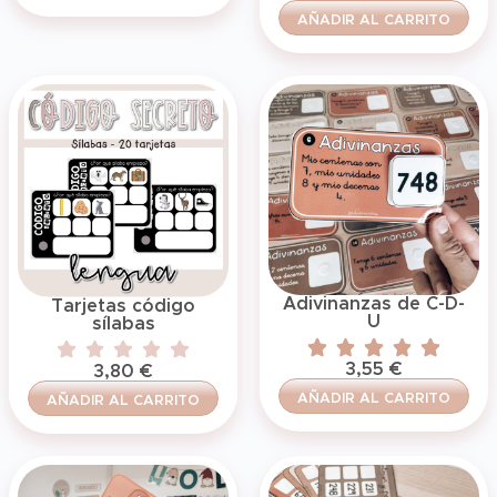
AÑADIR AL CARRITO
Adivinanzas de C-D-
Tarjetas código
U
sílabas
3,55
€
3,80
€
AÑADIR AL CARRITO
AÑADIR AL CARRITO