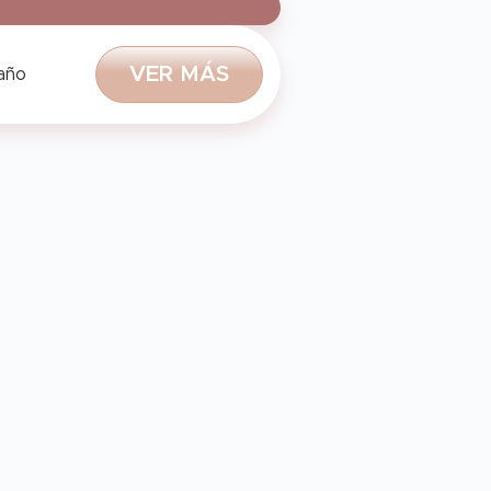
V
E
R
M
Á
S
 año