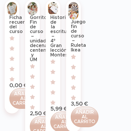
Ficha
Gorritos
Historia
Juego
recuerdos
Fin
de
fin
del
de
la
de
curso
curso
escritura
curso
–
–
–
unidades,
4º
Ruleta
decenas,
Gran
Ikea
centenas
lección
y
Montessori
UM
0,00
€
AÑADIR
AL
CARRITO
3,50
€
5,99
€
AÑADIR
2,50
€
AL
AÑADIR
CARRITO
AÑADIR
AL
AL
CARRITO