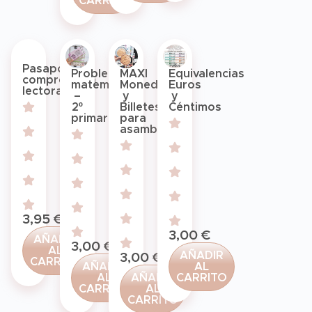
CARRITO
Pasaportes
Problemas
MAXI
Equivalencias
comprensión
matemáticos
Monedas
Euros
lectora
–
y
y
2º
Billetes
Céntimos
primaria
para
asamblea
3,95
€
3,00
€
AÑADIR
3,00
€
AL
AÑADIR
3,00
€
CARRITO
AÑADIR
AL
AL
AÑADIR
CARRITO
CARRITO
AL
CARRITO