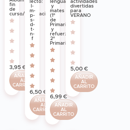
lecto:
lengua
actividades
fin
l-
y
divertidas
de
m-
mates
para
curso/graduación
p-
(1º
VERANO
s-
de
d-
Primaria
t-
y
n-
refuerzo
f
2º
Primaria)
3,95
€
5,00
€
AÑADIR
AÑADIR
AL
AL
CARRITO
CARRITO
6,50
€
6,99
€
AÑADIR
AL
AÑADIR
CARRITO
AL
CARRITO