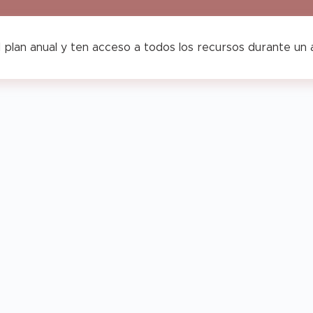
 plan anual y ten acceso a todos los recursos durante un
Agenda
genda
Opoplanner
Horario
Teach
–
Vertical
&
each
Teach
–
Chic
&
Colección
low
Glow
Sunshine