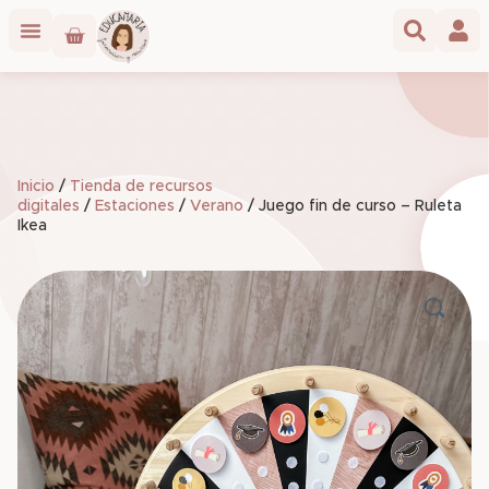
Inicio
/
Tienda de recursos
digitales
/
Estaciones
/
Verano
/ Juego fin de curso – Ruleta
Ikea