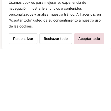
Más de
70.000 personas
ya son parte de
Usamos cookies para mejorar su experiencia de
esta comunidad
¿Te apuntas?
navegación, mostrarle anuncios o contenidos
personalizados y analizar nuestro tráfico. Al hacer clic en
“Aceptar todo” usted da su consentimiento a nuestro uso
de las cookies.
Personalizar
Rechazar todo
Aceptar todo
SUSCRIBIRME
Al pinchar en suscribirme, aceptas nuestra
política de privacidad y la recepción de
nuestros correos electrónicos.