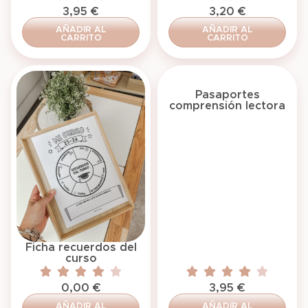
3,95
€
3,20
€
AÑADIR AL
AÑADIR AL
CARRITO
CARRITO
Pasaportes
comprensión lectora
Ficha recuerdos del
curso
0,00
€
3,95
€
AÑADIR AL
AÑADIR AL