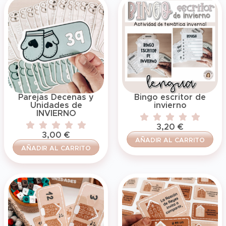
Parejas Decenas y
Bingo escritor de
Unidades de
invierno
INVIERNO
3,20
€
3,00
€
AÑADIR AL CARRITO
AÑADIR AL CARRITO