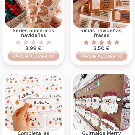
Series numéricas
Rimas navideñas,
navideñas
frases
3,99
€
3,50
€
AÑADIR AL CARRITO
AÑADIR AL CARRITO
Completa las
Guirnalda Merry