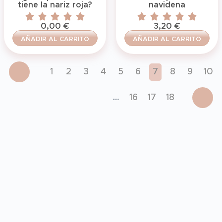
tiene la nariz roja?
navidena
0,00
€
3,20
€
AÑADIR AL CARRITO
AÑADIR AL CARRITO
1
2
3
4
5
6
7
8
9
10
…
16
17
18