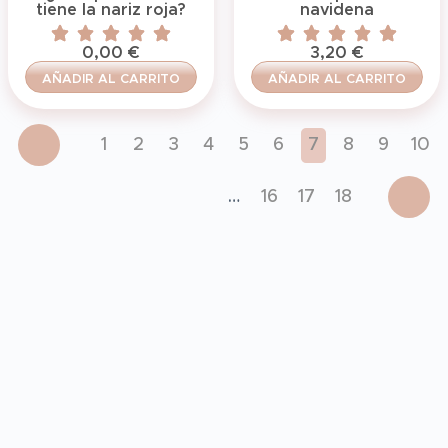
tiene la nariz roja?
navidena
0,00
€
3,20
€
AÑADIR AL CARRITO
AÑADIR AL CARRITO
1
2
3
4
5
6
7
8
9
10
…
16
17
18