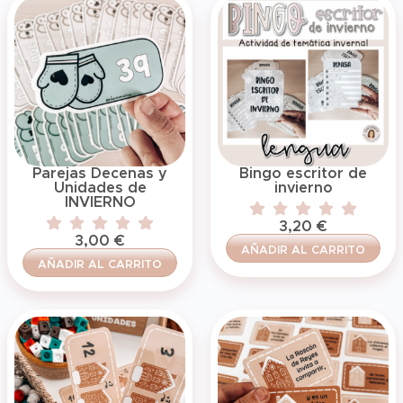
Parejas Decenas y
Bingo escritor de
Unidades de
invierno
INVIERNO
3,20
€
3,00
€
AÑADIR AL CARRITO
AÑADIR AL CARRITO