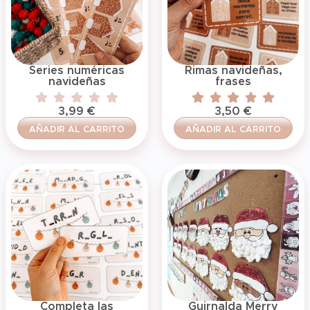
Series numéricas
Rimas navideñas,
navideñas
frases
3,99
€
3,50
€
AÑADIR AL CARRITO
AÑADIR AL CARRITO
Completa las
Guirnalda Merry