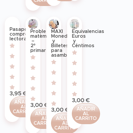
CARRITO
Pasaportes
Problemas
MAXI
Equivalencias
comprensión
matemáticos
Monedas
Euros
lectora
–
y
y
2º
Billetes
Céntimos
primaria
para
asamblea
3,95
€
3,00
€
AÑADIR
3,00
€
AL
AÑADIR
3,00
€
CARRITO
AÑADIR
AL
AL
AÑADIR
CARRITO
CARRITO
AL
CARRITO