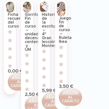
Ficha
Gorritos
Historia
Juego
recuerdos
Fin
de
fin
del
de
la
de
curso
curso
escritura
curso
–
–
–
unidades,
4º
Ruleta
decenas,
Gran
Ikea
centenas
lección
y
Montessori
UM
0,00
€
AÑADIR
AL
CARRITO
3,50
€
5,99
€
AÑADIR
2,50
€
AL
AÑADIR
CARRITO
AÑADIR
AL
AL
CARRITO