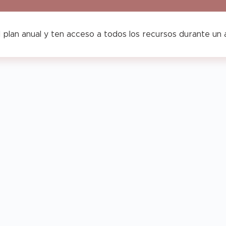
 plan anual y ten acceso a todos los recursos durante un
Agenda
genda
Opoplanner
Horario
Teach
–
Vertical
&
each
Teach
–
Chic
&
Colección
low
Glow
Sunshine