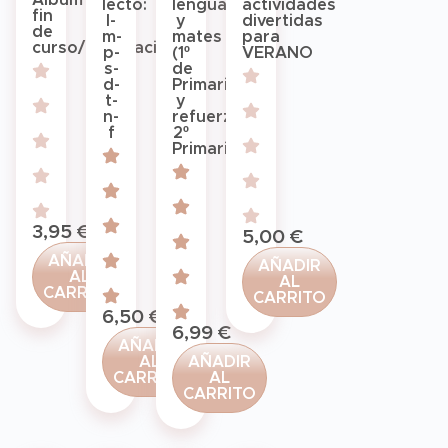
lecto:
lengua
actividades
fin
l-
y
divertidas
de
m-
mates
para
curso/graduación
p-
(1º
VERANO
s-
de
d-
Primaria
t-
y
n-
refuerzo
f
2º
Primaria)
3,95
€
5,00
€
AÑADIR
AÑADIR
AL
AL
CARRITO
CARRITO
6,50
€
6,99
€
AÑADIR
AL
AÑADIR
CARRITO
AL
CARRITO