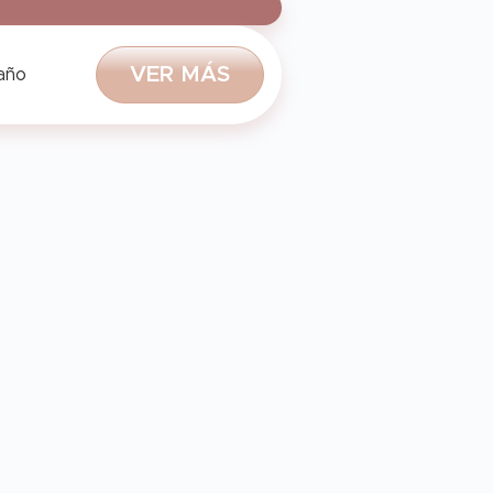
V
E
R
M
Á
S
 año