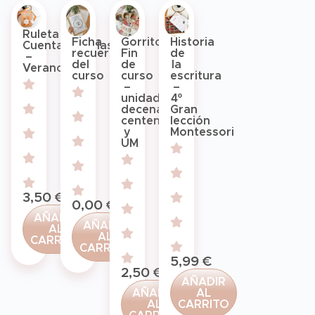
Ruleta
Ficha
Gorritos
Historia
Cuentahistorias
recuerdos
Fin
de
–
del
de
la
Verano
curso
curso
escritura
–
–
unidades,
4º
decenas,
Gran
centenas
lección
y
Montessori
UM
3,50
€
0,00
€
AÑADIR
AÑADIR
AL
AL
CARRITO
CARRITO
5,99
€
2,50
€
AÑADIR
AÑADIR
AL
AL
CARRITO