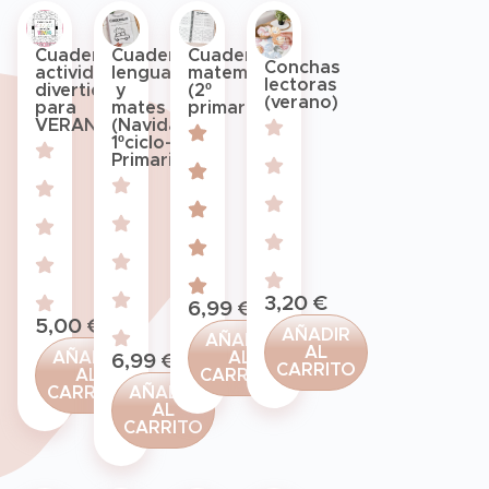
Cuadernillo
Cuadernillo
Cuadernillo
Conchas
actividades
lengua
matemáticas
lectoras
divertidas
y
(2º
(verano)
para
mates
primaria)
VERANO
(Navidad,
1ºciclo-
Primaria)
3,20
€
6,99
€
5,00
€
AÑADIR
AÑADIR
AL
AÑADIR
AL
6,99
€
CARRITO
AL
CARRITO
CARRITO
AÑADIR
AL
CARRITO