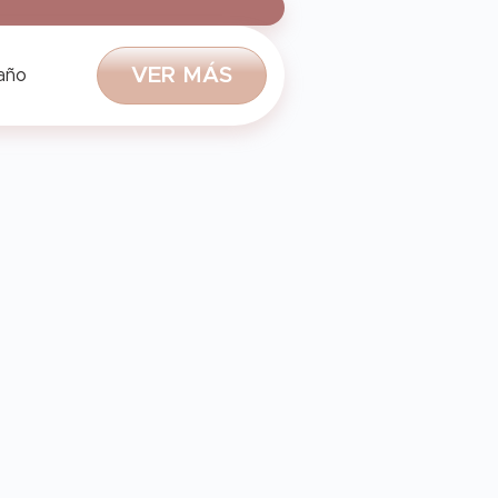
V
E
R
M
Á
S
 año