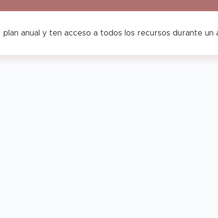
 plan anual y ten acceso a todos los recursos durante un
Agenda
genda
Opoplanner
Horario
Teach
–
Vertical
&
each
Teach
–
Chic
&
Colección
low
Glow
Sunshine