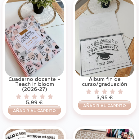
Cuaderno docente –
Álbum fin de
Teach in bloom
curso/graduación
(2026-27)
3,95
€
5,99
€
AÑADIR AL CARRITO
AÑADIR AL CARRITO