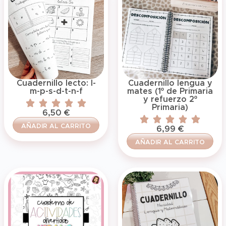
Cuadernillo lecto: l-
Cuadernillo lengua y
m-p-s-d-t-n-f
mates (1º de Primaria
y refuerzo 2º
Primaria)
6,50
€
AÑADIR AL CARRITO
6,99
€
AÑADIR AL CARRITO