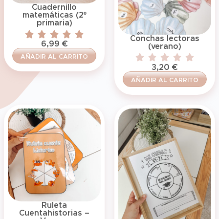
Cuadernillo
matemáticas (2º
primaria)
Conchas lectoras
6,99
€
(verano)
AÑADIR AL CARRITO
3,20
€
AÑADIR AL CARRITO
Ruleta
Cuentahistorias –