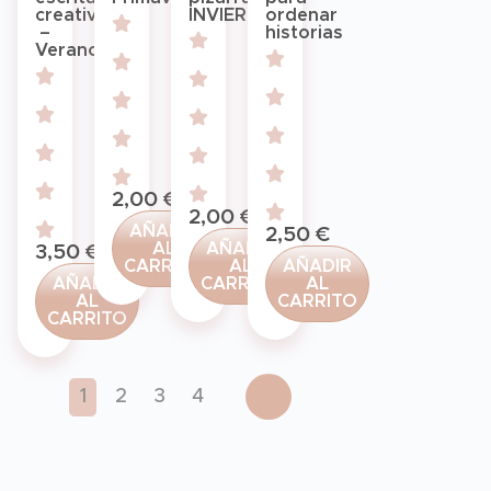
INVIERNO
creativa
ordenar
–
historias
Verano
2,00
€
2,00
€
AÑADIR
2,50
€
AÑADIR
AL
3,50
€
AL
CARRITO
AÑADIR
CARRITO
AÑADIR
AL
AL
CARRITO
CARRITO
1
2
3
4