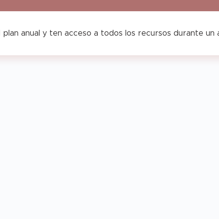
 plan anual y ten acceso a todos los recursos durante un
Agenda
genda
Opoplanner
Horario
Teach
–
Vertical
&
each
Teach
–
Chic
&
Colección
low
Glow
Sunshine