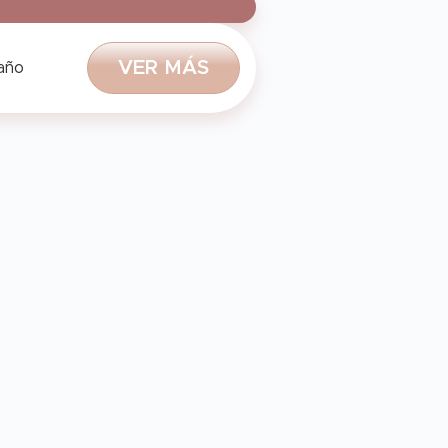
V
E
R
M
Á
S
 año