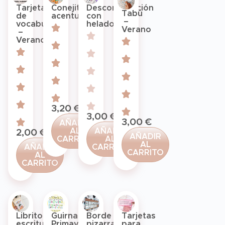
Tarjetas
Conejitos
Descomposición
Tabú
de
acentuación
con
–
vocabulario
helados
Verano
–
Verano
3,20
€
3,00
€
3,00
€
AÑADIR
AL
AÑADIR
2,00
€
AÑADIR
CARRITO
AL
AL
AÑADIR
CARRITO
CARRITO
AL
CARRITO
Borde
Librito
Guirnalda
Tarjetas
pizarra
escritura
Primavera
para