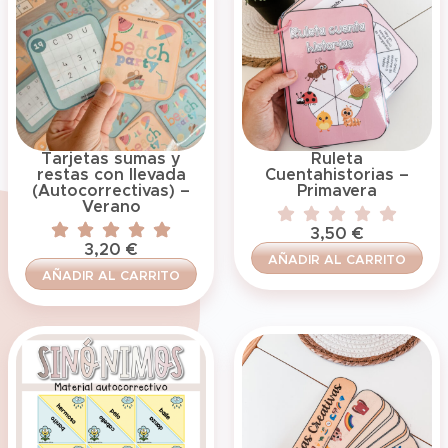
Tarjetas sumas y
Ruleta
restas con llevada
Cuentahistorias –
(Autocorrectivas) –
Primavera
Verano
3,50
€
3,20
€
AÑADIR AL CARRITO
AÑADIR AL CARRITO