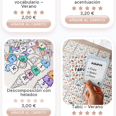
vocabulario –
acentuación
Verano
3,20
€
2,00
€
AÑADIR AL CARRITO
AÑADIR AL CARRITO
Descomposición con
helados
3,00
€
Tabú – Verano
AÑADIR AL CARRITO