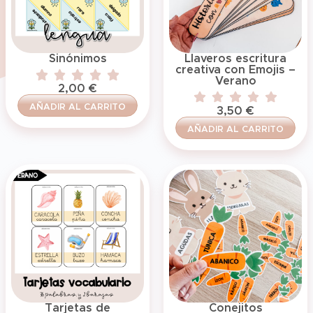
Llaveros escritura
Sinónimos
creativa con Emojis –
Verano
2,00
€
AÑADIR AL CARRITO
3,50
€
AÑADIR AL CARRITO
Tarjetas de
Conejitos