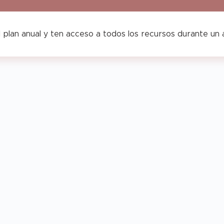
 plan anual y ten acceso a todos los recursos durante un
Agenda
genda
Opoplanner
Horario
Teach
–
Vertical
&
each
Teach
–
Chic
&
Colección
low
Glow
Sunshine