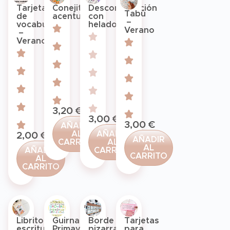
Tarjetas
Conejitos
Descomposición
Tabú
de
acentuación
con
–
vocabulario
helados
Verano
–
Verano
3,20
€
3,00
€
3,00
€
AÑADIR
AL
AÑADIR
2,00
€
AÑADIR
CARRITO
AL
AL
AÑADIR
CARRITO
CARRITO
AL
CARRITO
Borde
Librito
Guirnalda
Tarjetas
pizarra
escritura
Primavera
para