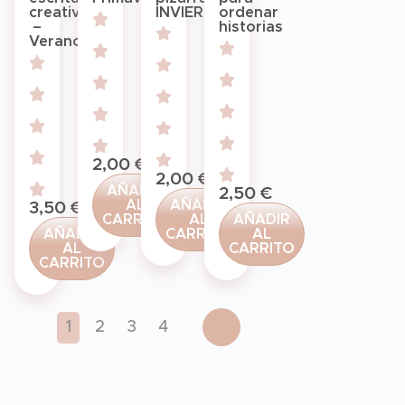
INVIERNO
creativa
ordenar
–
historias
Verano
2,00
€
2,00
€
AÑADIR
2,50
€
AÑADIR
AL
3,50
€
AL
CARRITO
AÑADIR
CARRITO
AÑADIR
AL
AL
CARRITO
CARRITO
1
2
3
4