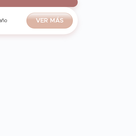
V
E
R
M
Á
S
 año