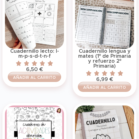
Cuadernillo lecto: l-
Cuadernillo lengua y
m-p-s-d-t-n-f
mates (1º de Primaria
y refuerzo 2º
Primaria)
6,50
€
AÑADIR AL CARRITO
6,99
€
AÑADIR AL CARRITO