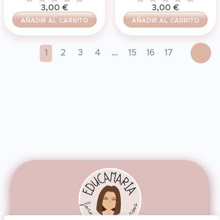
3,00
€
3,00
€
AÑADIR AL CARRITO
AÑADIR AL CARRITO
1
2
3
4
…
15
16
17