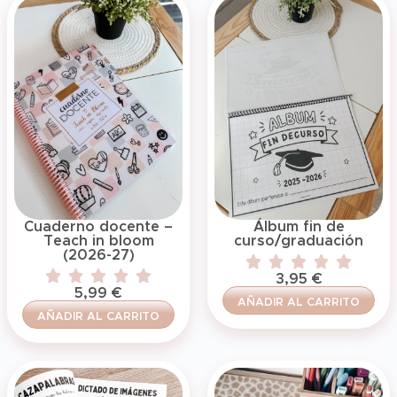
Cuaderno docente –
Álbum fin de
Teach in bloom
curso/graduación
(2026-27)
3,95
€
5,99
€
AÑADIR AL CARRITO
AÑADIR AL CARRITO