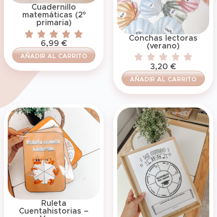
Cuadernillo
matemáticas (2º
primaria)
Conchas lectoras
6,99
€
(verano)
AÑADIR AL CARRITO
3,20
€
AÑADIR AL CARRITO
Ruleta
Cuentahistorias –