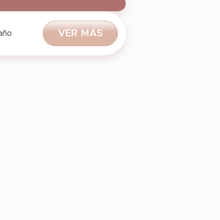
V
E
R
M
Á
S
 año