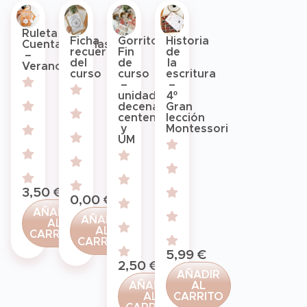
Ruleta
Ficha
Gorritos
Historia
Cuentahistorias
recuerdos
Fin
de
–
del
de
la
Verano
curso
curso
escritura
–
–
unidades,
4º
decenas,
Gran
centenas
lección
y
Montessori
UM
3,50
€
0,00
€
AÑADIR
AÑADIR
AL
AL
CARRITO
CARRITO
5,99
€
2,50
€
AÑADIR
AÑADIR
AL
AL
CARRITO