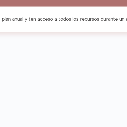
 plan anual y ten acceso a todos los recursos durante un
Agenda
genda
Opoplanner
Horario
Teach
–
Vertical
&
each
Teach
–
Chic
&
Colección
low
Glow
Sunshine