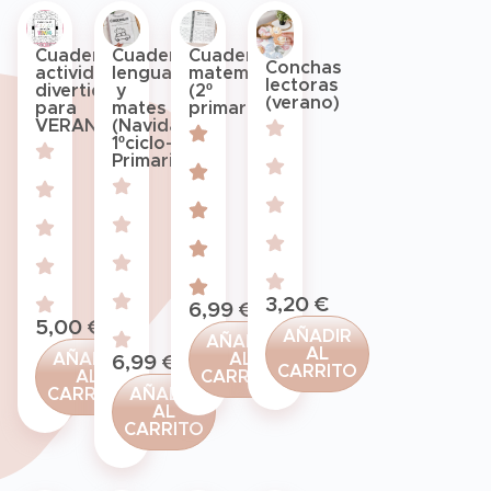
Cuadernillo
Cuadernillo
Cuadernillo
Conchas
actividades
lengua
matemáticas
lectoras
divertidas
y
(2º
(verano)
para
mates
primaria)
VERANO
(Navidad,
1ºciclo-
Primaria)
3,20
€
6,99
€
5,00
€
AÑADIR
AÑADIR
AL
AÑADIR
AL
6,99
€
CARRITO
AL
CARRITO
CARRITO
AÑADIR
AL
CARRITO